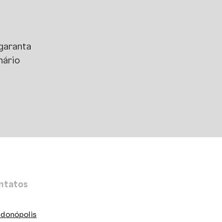
 garanta
nário
ntatos
donópolis