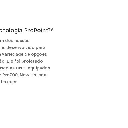
cnologia ProPoint™
um dos nossos
e, desenvolvido para
 variedade de opções
ão. Ele foi projetado
grícolas CNHi equipados
: Pro700, New Holland:
oferecer