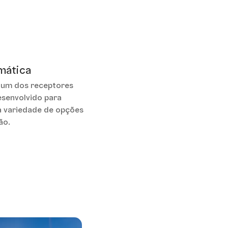
mática
 um dos receptores
esenvolvido para
 variedade de opções
ão.