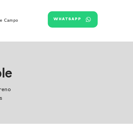
WHATSAPP
de Campo
le
rreno
s