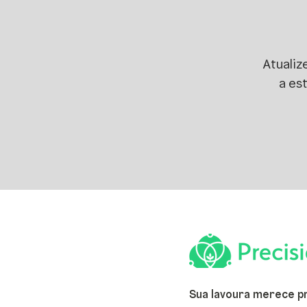
Atualiz
a es
Sua lavoura merece p